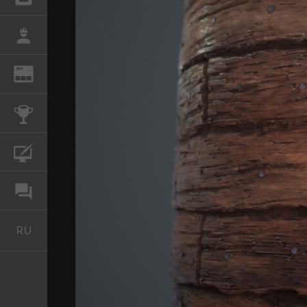
РАБОТА
REN
ЖУРНАЛ
КОНКУРСЫ
КУРСЫ
ФОРУМ
RU
Русский