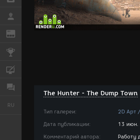
РАБОТА
REN
ЖУРНАЛ
КОНКУРСЫ
КУРСЫ
ФОРУМ
The Hunter - The Dump Town
RU
Русский
Тип галереи:
2D Арт /
Дата публикации:
13 июн. 
Комментарий автора:
Работу 