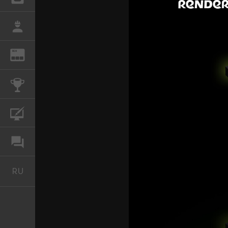
РАБОТА
REN
ЖУРНАЛ
КОНКУРСЫ
КУРСЫ
ФОРУМ
RU
Русский