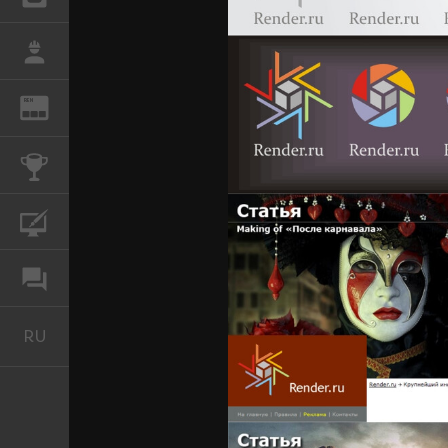
РАБОТА
REN
ЖУРНАЛ
КОНКУРСЫ
КУРСЫ
ФОРУМ
RU
Русский