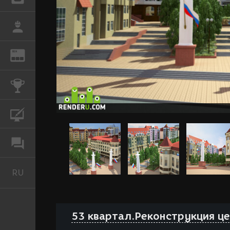
РАБОТА
REN
ЖУРНАЛ
КОНКУРСЫ
КУРСЫ
ФОРУМ
RU
Русский
53 квартал.Реконструкция ц