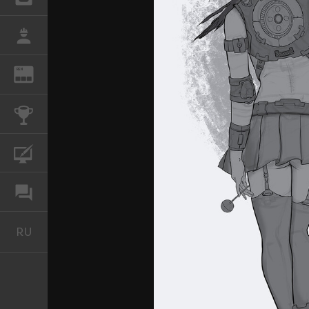
РАБОТА
REN
ЖУРНАЛ
КОНКУРСЫ
КУРСЫ
ФОРУМ
RU
Русский