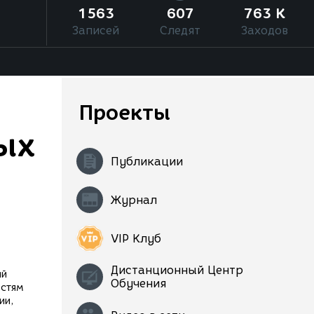
1563
607
763 K
Записей
Следят
Заходов
Проекты
ых
Публикации
Журнал
-
VIP Клуб
Дистанционный Центр
ий
Обучения
остям
ии,