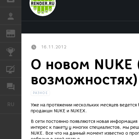
РАБОТА
REN
ЖУРНАЛ
16.11.2012
КОНКУРСЫ
О новом NUKE 
КУРСЫ
возможностях)
ФОРУМ
РАЗНОЕ
RU
Русский
Уже на протяжении нескольких месяцев ведется 
продакшн NUKE и NUKEX.
В сети постоянно появляются новая информация
интерес к пакету у многих специалистов, мы р
NUKE. Все что на данный момент известно о пр