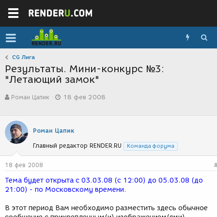
CG Лига
Результаты. Мини-конкурс №3:
"Летающий замок"
А
Д
Роман Цапик
18 фев 2008
в
а
т
т
о
а
р
с
Роман Цапик
т
о
е
з
Главный редактор RENDER.RU
Команда форума
м
д
ы
а
18 фев 2008
н
и
Тема будет открыта с 03.03.08 (с 12:00) до 05.03.08 (до
я
21:00) - по Московскому времени.
В этот период Вам необходимо разместить здесь обычное