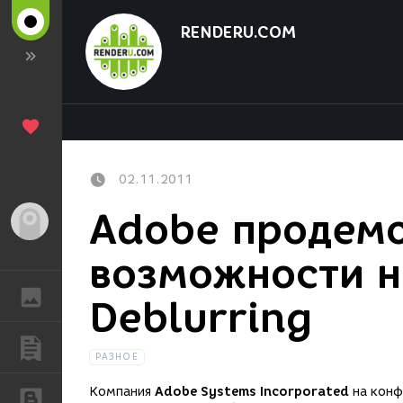
RENDERU.COM
02.11.2011
Adobe продем
Гость
возможности н
ГАЛЕРЕЯ
Deblurring
ПУБЛИКАЦИИ
РАЗНОЕ
Компания
Adobe Systems Incorporated
на кон
БЛОГИ