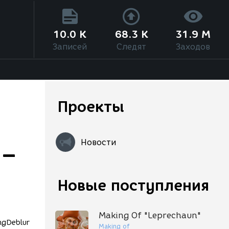
10.0 K
68.3 K
31.9 M
Записей
Следят
Заходов
Проекты
Новости
 –
Новые поступления
Making Of "Leprechaun"
Making of