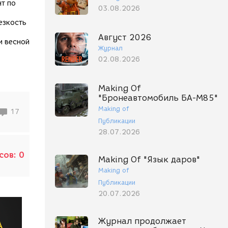
т по
03.08.2026
езкость
Август 2026
и весной
Журнал
02.08.2026
Making Of
"Бронеавтомобиль БА-М85"
Making of
17
Публикации
28.07.2026
сов:
0
Making Of "Язык даров"
Making of
Публикации
20.07.2026
Журнал продолжает