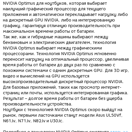
NVIDIA Optimus для ноутбуков, которая выбирает
наилучший графический процессор для текущего
приложения и автоматически перекладывает нагрузку либо
на дискретный GPU NVIDIA, либо на интегрированную
графику, гарантируя отличную производительность при
максимальном времени работы от батареи.
Так же, как и гибридные машины выбирают между
бензиновым и электрическим двигателем, технология
NVIDIA Optimus выбирает между графическими
процессорами. Технология NVIDIA Optimus мгновенно
переносит нагрузку на оптимальный процессор, увеличивая
время работы от батареи до двух раз по сравнению с
похожими системами с одним дискретным GPU. Для 3D игр,
видео и вычислений на GPU используется
высокопроизводительный дискретный процессор NVIDIA.
Для базовых приложений, таких как просмотр интернет-
страниц или почты, используется интегрированная графика.
Результат – долгое время работы от батареи без ущерба
производительности устройства.
Ноутбуки с технологией NVIDIA Optimus скоро выйдут на
рынок, первыми ласточками станут модели Asus UL50Vf,
N61Jv, N71Jv, N82Jv и U30Jc.