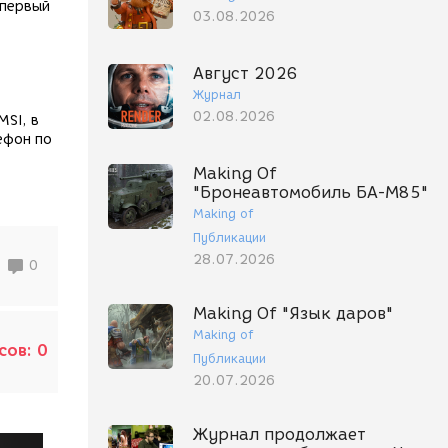
 первый
03.08.2026
Август 2026
Журнал
02.08.2026
SI, в
ефон по
Making Of
"Бронеавтомобиль БА-М85"
Making of
Публикации
28.07.2026
0
Making Of "Язык даров"
Making of
сов:
0
Публикации
20.07.2026
Журнал продолжает