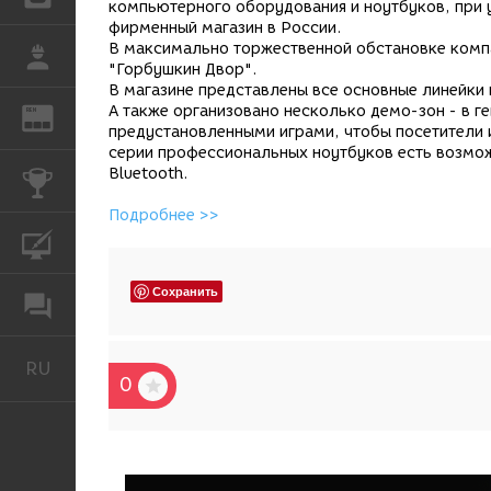
компьютерного оборудования и ноутбуков, при 
фирменный магазин в России.
В максимально торжественной обстановке компа
РАБОТА
"Горбушкин Двор".
В магазине представлены все основные линейки 
А также организовано несколько демо-зон - в г
REN
ЖУРНАЛ
предустановленными играми, чтобы посетители 
серии профессиональных ноутбуков есть возмож
Bluetooth.
КОНКУРСЫ
Подробнее >>
КУРСЫ
Сохранить
ФОРУМ
RU
Русский
0