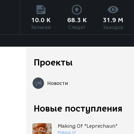
10.0 K
68.3 K
31.9 M
Записей
Следят
Заходов
Проекты
Новости
Новые поступления
Making Of "Leprechaun"
Making of