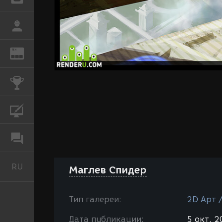
РАБОТА
REN
ЖУРНАЛ
КОНКУРСЫ
КУРСЫ
ФОРУМ
RU
Русский
Маглев Спидер
Тип галереи:
2D Арт 
Дата публикации:
5 окт. 2