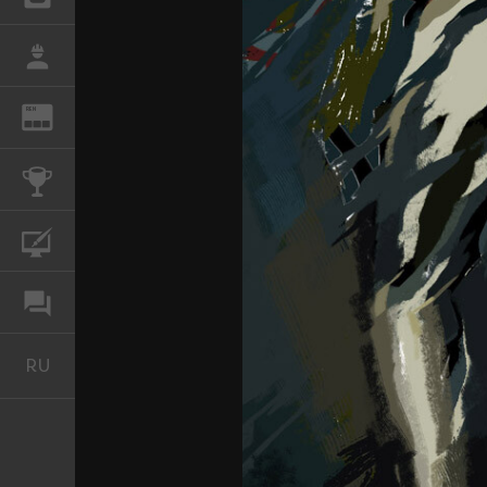
РАБОТА
REN
ЖУРНАЛ
КОНКУРСЫ
КУРСЫ
ФОРУМ
RU
Русский