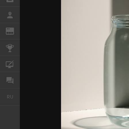
РАБОТА
REN
ЖУРНАЛ
КОНКУРСЫ
КУРСЫ
ФОРУМ
RU
Русский