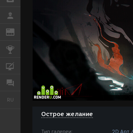
РАБОТА
REN
ЖУРНАЛ
КОНКУРСЫ
КУРСЫ
ФОРУМ
RU
Русский
Острое желание
Тип галереи:
2D Арт 