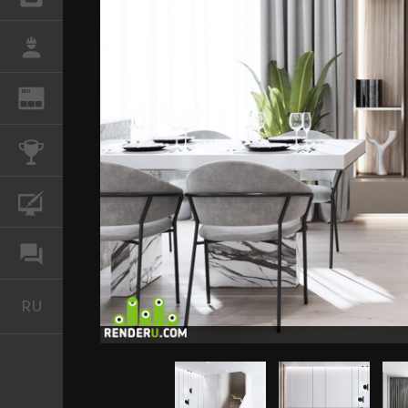
РАБОТА
REN
ЖУРНАЛ
КОНКУРСЫ
КУРСЫ
ФОРУМ
RU
Русский