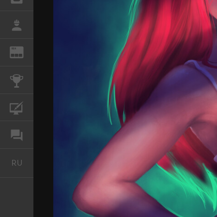
РАБОТА
REN
ЖУРНАЛ
КОНКУРСЫ
КУРСЫ
ФОРУМ
RU
Русский