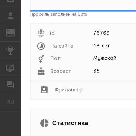
Профиль заполнен на 60%
РАБОТА
REN
ЖУРНАЛ
id
76769
На сайте
18 лет
КОНКУРСЫ
Пол
Мужской
КУРСЫ
Возраст
35
ФОРУМ
Фрилансер
RU
Русский
Статистика