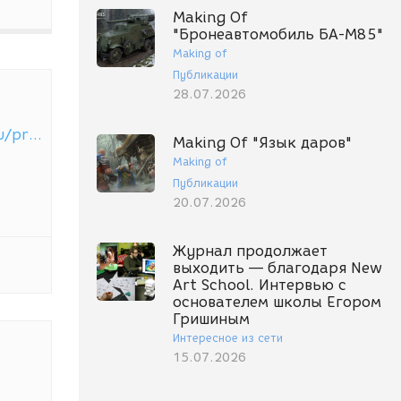
Making Of
"Бронеавтомобиль БА-М85"
Making of
Публикации
28.07.2026
http://vkontakte.ru/profile.php?id=5494800
Making Of "Язык даров"
Making of
Публикации
20.07.2026
Журнал продолжает
выходить — благодаря New
Art School. Интервью с
основателем школы Егором
Гришиным
Интересное из сети
15.07.2026