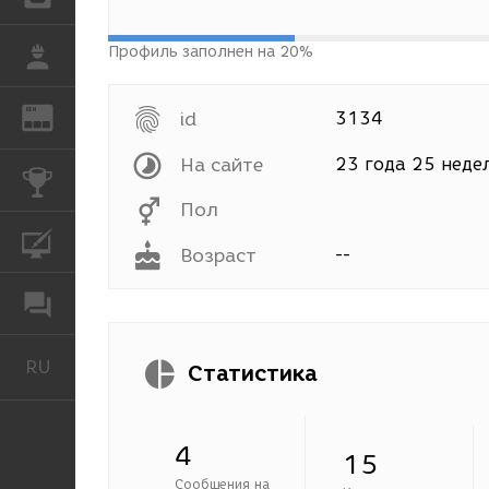
Профиль заполнен на 20%
РАБОТА
REN
ЖУРНАЛ
id
3134
На сайте
23 года 25 неде
КОНКУРСЫ
Пол
КУРСЫ
Возраст
--
ФОРУМ
RU
Русский
Статистика
4
15
Сообщения на