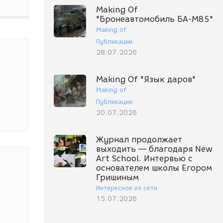
Making Of
"Бронеавтомобиль БА-М85"
Making of
Публикации
28.07.2026
Making Of "Язык даров"
Making of
Публикации
20.07.2026
Журнал продолжает
выходить — благодаря New
Art School. Интервью с
основателем школы Егором
Гришиным
Интересное из сети
15.07.2026