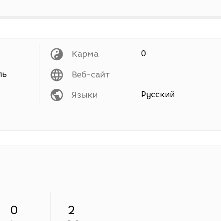
Карма
0
ль
Веб-сайт
Языки
Русский
0
2