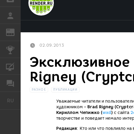
РАБОТА
REN
ЖУРНАЛ
02.09.2013
КОНКУРСЫ
Эксклюзивное 
КУРСЫ
Rigney (Cryptc
ФОРУМ
РАЗНОЕ
ПУБЛИКАЦИИ
RU
Русский
Уважаемые читатели и пользовател
художником –
Brad Rigney (Cryptcr
Кириллом Чепижко (
wxd
)
с сайта
2
творчестве и поведает немало инте
Редакция
: Кто или что повлияло н