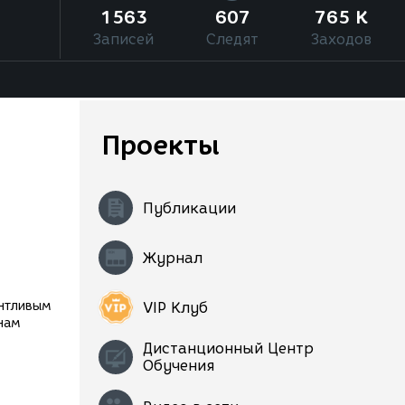
1563
607
765 K
Записей
Следят
Заходов
Проекты
Публикации
Журнал
антливым
VIP Клуб
нам
Дистанционный Центр
Обучения