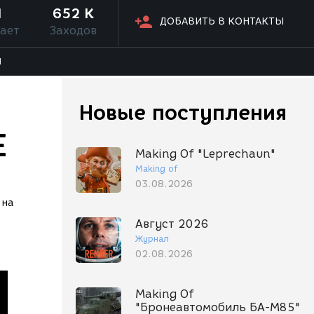
1
652 K
ДОБАВИТЬ В КОНТАКТЫ
ает
Заходов
Я
Новые поступления
Е
Making Of "Leprechaun"
Making of
03.08.2026
 на
Август 2026
Журнал
02.08.2026
Making Of
"Бронеавтомобиль БА-М85"