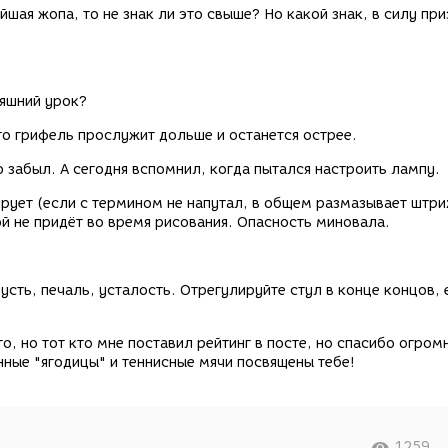
йшая жопа, то не знак ли это свыше? Но какой знак, в силу при
няшний урок?
то грифель прослужит дольше и останется острее.
но забыл. А сегодня вспомнил, когда пытался настроить лампу.
рует (если с термином не напутал, в общем размазывает штри
й не придёт во время рисования. Опасность миновала.
усть, печаль, усталость. Отрегулируйте стул в конце концов, 
кто, но тот кто мне поставил рейтинг в посте, но спасибо огром
ные "ягодицы" и теннисные мячи посвящены тебе!
1259