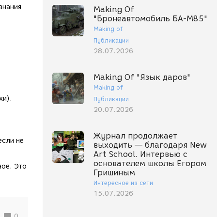
знания
Making Of
"Бронеавтомобиль БА-М85"
Making of
Публикации
28.07.2026
Making Of "Язык даров"
Making of
хи).
Публикации
20.07.2026
Журнал продолжает
если не
выходить — благодаря New
Art School. Интервью с
основателем школы Егором
ное. Это
Гришиным
Интересное из сети
15.07.2026
0