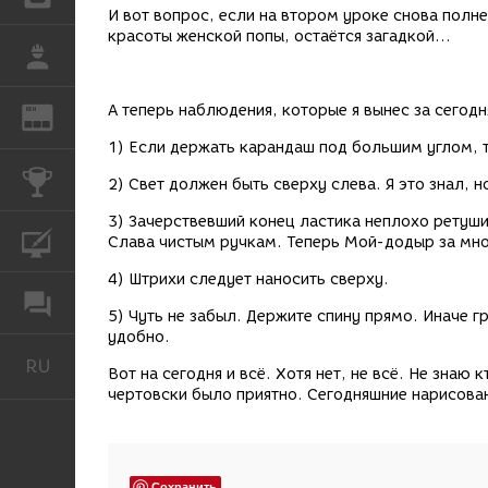
И вот вопрос, если на втором уроке снова полне
красоты женской попы, остаётся загадкой...
РАБОТА
А теперь наблюдения, которые я вынес за сегод
REN
ЖУРНАЛ
1) Если держать карандаш под большим углом, 
КОНКУРСЫ
2) Свет должен быть сверху слева. Я это знал, 
3) Зачерствевший конец ластика неплохо ретуши
КУРСЫ
Слава чистым ручкам. Теперь Мой-додыр за мно
4) Штрихи следует наносить сверху.
ФОРУМ
5) Чуть не забыл. Держите спину прямо. Иначе гр
удобно.
RU
Русский
Вот на сегодня и всё. Хотя нет, не всё. Не знаю 
чертовски было приятно. Сегодняшние нарисован
Сохранить