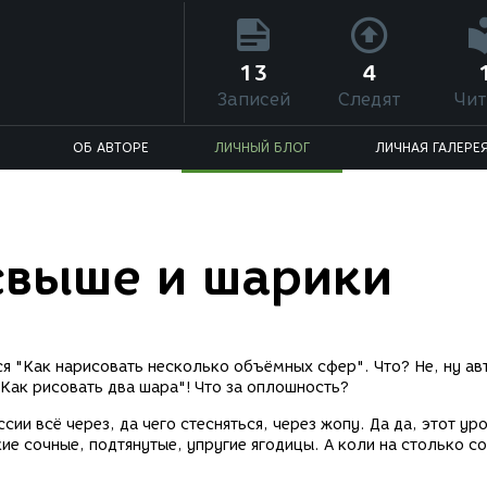
13
4
Записей
Следят
Чит
ОБ АВТОРЕ
ЛИЧНЫЙ БЛОГ
ЛИЧНАЯ ГАЛЕРЕ
 свыше и шарики
ся "Как нарисовать несколько объёмных сфер". Что? Не, ну ав
Как рисовать два шара"! Что за оплошность?
сии всё через, да чего стесняться, через жопу. Да да, этот уро
кие сочные, подтянутые, упругие ягодицы. А коли на столько с