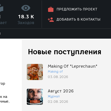
ПРЕДЛОЖИТЬ ПРОЕКТ
1
18.3 K
ДОБАВИТЬ В КОНТАКТЫ
ает
Заходов
Я
Новые поступления
Making Of "Leprechaun"
Making of
03.08.2026
тор
Август 2026
Журнал
к на
очные,
02.08.2026