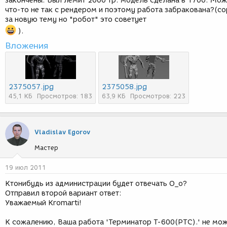
закончены. Был лемит 2000 тр. модель сделана в 1700. Мож
что-то не так с рендером и поэтому работа забракована?(с
за новую тему но "робот" это советует
).
Вложения
2375057.jpg
2375058.jpg
45,1 КБ
Просмотров: 183
63,9 КБ
Просмотров: 223
Vladislav Egorov
Мастер
19 июл 2011
Ктонибудь из администрации будет отвечать О_о?
Отправил второй вариант ответ:
Уважаемый Kromarti!
К сожалению, Ваша работа 'Терминатор Т-600(РТС).' не мо