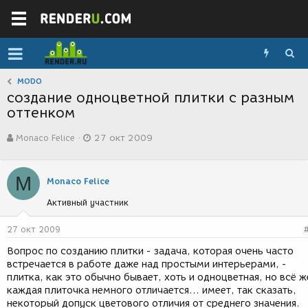
MODO
создание одноцветной плитки с разным
оттенком
А
Д
Monaco Felice
27 окт 2009
в
а
т
т
о
а
M
р
с
Monaco Felice
т
о
Активный участник
е
з
м
д
ы
а
27 окт 2009
н
Вопрос по созданию плитки - задача, которая очень часто
и
встречается в работе даже над простыми интерьерами, -
я
плитка, как это обычно бывает, хоть и одноцветная, но всё ж
каждая плиточка немного отличается... имеет, так сказать,
некоторый допуск цветового отличия от среднего значения.