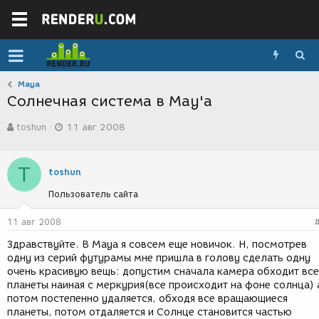
Maya
Солнечная система в May'a
А
Д
toshun
11 авг 2008
в
а
т
т
о
а
T
р
с
toshun
т
о
Пользователь сайта
е
з
м
д
ы
а
11 авг 2008
н
Здравствуйте. В Maya я совсем еще новичок. Н, посмотрев
и
одну из серий футурамы мне пришла в голову сделать одну
я
очень красивую вещь: допустим сначала камера обходит все
планеты наиная с меркурия(все происходит на фоне солнца) 
потом постепенно удаляется, обходя все вращающиеся
планеты, потом отдаляется и Солнце становится частью