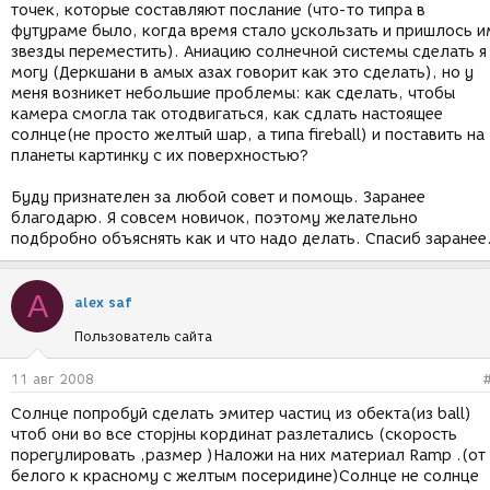
точек, которые составляют послание (что-то типра в
футураме было, когда время стало ускользать и пришлось и
звезды переместить). Аниацию солнечной системы сделать я
могу (Деркшани в амых азах говорит как это сделать), но у
меня возникет небольшие проблемы: как сделать, чтобы
камера смогла так отодвигаться, как сдлать настоящее
солнце(не просто желтый шар, а типа fireball) и поставить на
планеты картинку с их поверхностью?
Буду признателен за любой совет и помощь. Заранее
благодарю. Я совсем новичок, поэтому желательно
подбробно объяснять как и что надо делать. Спасиб заранее
A
alex saf
Пользователь сайта
11 авг 2008
Солнце попробуй сделать эмитер частиц из обекта(из ball)
чтоб они во все сторjны кординат разлетались (скорость
порегулировать ,размер )Наложи на них материал Ramp .(от
белого к красному с желтым посеридине)Солнце не солнце