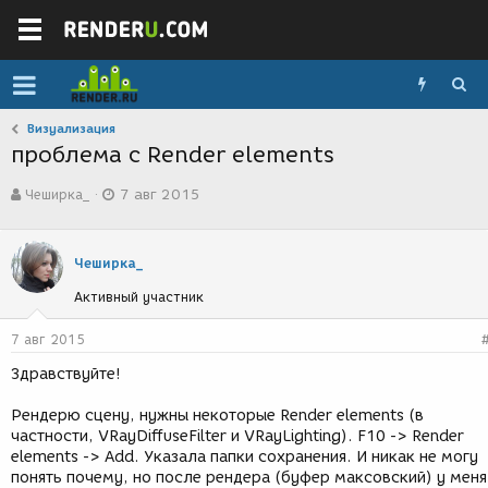
Визуализация
проблема с Render elements
А
Д
Чеширка_
7 авг 2015
в
а
т
т
о
а
р
с
Чеширка_
т
о
Активный участник
е
з
м
д
ы
а
7 авг 2015
н
Здравствуйте!
и
я
Рендерю сцену, нужны некоторые Render elements (в
частности, VRayDiffuseFilter и VRayLighting). F10 -> Render
elements -> Add. Указала папки сохранения. И никак не могу
понять почему, но после рендера (буфер максовский) у меня