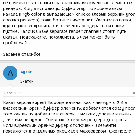
не появляются окошки с картинками включенных элементов
рендера. Когда использую буфер vray, то кроме альфа
канала и rgb color в выпадающем списке (левый верхний уго
окошка рендера) тоже больше ничего нет. Указывала папки,
куда нужно сохранять эти элементы рендера, но и папки
пустые. Галочка Save separate render channels стоит, путь
указан. Подскажите, пожалуйста, в чём может быть
проблема?
Заранее спасибо!
A
Ayfat
Знаток
7 авг 2015
Какая версия вирея? Вообще начиная как минимум с 2.4 в
виреевский фреймбуффер элементы добавляются сразу пос
того как вы их добавили в список. Никаких дополнительных
действий не нужно. Они даже во время рендера доступны.
Если вирееский фреймбуффер отключен - элементы
появляются в отдельных окошках в максовском, уже после