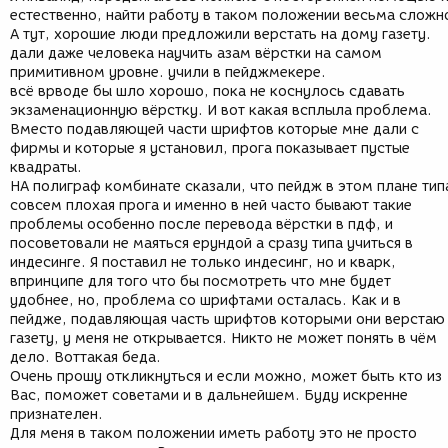
естественно, найти работу в таком положении весьма сложн
А тут, хорошие люди предложили верстать на дому газету.
дали даже человека научить азам вёрстки на самом
примитивном уровне. учили в пейджмекере.
всё врводе бы шло хорошо, пока не коснулось сдавать
экзаменационную вёрстку. И вот какая всплыла проблема.
Вместо подавляющей части шрифтов которые мне дали с
фирмы и которые я установил, прога показывает пустые
квадраты.
НА полиграф комбинате сказали, что пейдж в этом плане тип
совсем плохая прога и именно в ней часто бывают такие
проблемы особенно после перевода вёрстки в пдф, и
посоветовали не маяться ерундой а сразу типа учиться в
индесинге. Я поставил не только индесинг, но и кварк,
впринципе для того что бы посмотреть что мне будет
удобнее, но, проблема со шрифтами осталась. Как и в
пейдже, подавляющая часть шрифтов которыми они верстаю
газету, у меня не открывается. Никто не может понять в чём
дело. Воттакая беда.
Очень прошу откликнуться и если можно, может быть кто из
Вас, поможет советами и в дальнейшем. Буду искренне
признателен.
Для меня в таком положении иметь работу это не просто