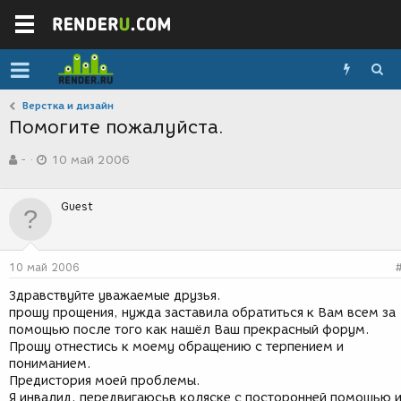
Верстка и дизайн
Помогите пожалуйста.
А
Д
-
10 май 2006
в
а
т
т
о
а
Guest
р
с
т
о
е
з
м
д
10 май 2006
ы
а
н
Здравствуйте уважаемые друзья.
и
прошу прощения, нужда заставила обратиться к Вам всем за
я
помощью после того как нашёл Ваш прекрасный форум.
Прошу отнестись к моему обращению с терпением и
пониманием.
Предистория моей проблемы.
Я инвалид, передвигаюсьв коляске с посторонней помощью 