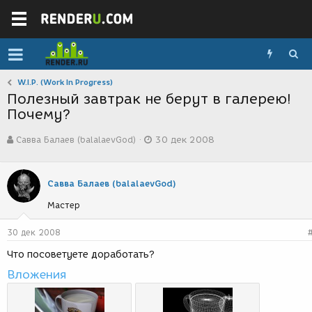
W.I.P. (Work In Progress)
Полезный завтрак не берут в галерею!
Почему?
А
Д
Савва Балаев (balalaevGod)
30 дек 2008
в
а
т
т
о
а
р
с
Савва Балаев (balalaevGod)
т
о
Мастер
е
з
м
д
ы
а
30 дек 2008
н
Что посоветуете доработать?
и
я
Вложения