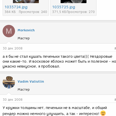
1035724.jpg
1035725.jpg
364 КБ
Просмотров: 240
371,5 КБ
Просмотров: 270
M
Morkovich
Мастер
30 дек 2008
а я бы не стал кушать печеньки такого цвета((( Нездоровые
они какие-то. И восковое яблоко может быть и полезное - н
ужасно невкусное, я пробовал.
Vadim Valiullin
Мастер
30 дек 2008
У кружки толщины нет, печеньки не в масштабе, и общий
рендер можно немного улучшить, а так - интересно!