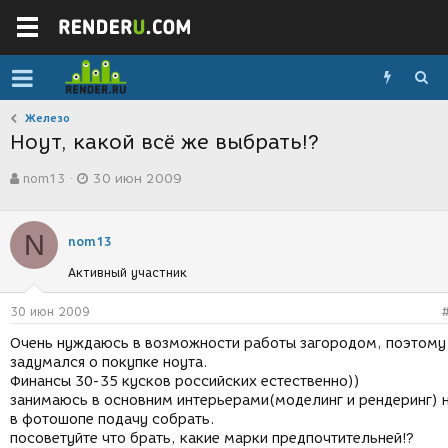
Железо
Ноут, какой всё же выбрать!?
А
Д
nom13
30 июн 2009
в
а
т
т
о
а
N
р
с
nom13
т
о
Активный участник
е
з
м
д
ы
а
30 июн 2009
н
Очень нуждаюсь в возможности работы загородом, поэтому
и
задумался о покупке ноута.
я
Финансы 30-35 кусков российских естественно))
занимаюсь в основним интерьерами(моделинг и рендеринг) 
в фотошопе подачу собрать.
посоветуйте что брать, какие марки предпочтительней!?