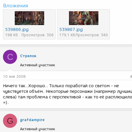
Вложения
539866.jpg
539867.jpg
198 КБ
Просмотров: 306
179,1 КБ
Просмотров: 340
С
Стрелок
Активный участник
10 янв 2008
Ничего так..Хорошо.. Только поработай со светом - не
чувствуется объём. Некоторые персонажи (например лучши
слева) там проблема с перспективой - как то её расплющил
=).
G
grafdampire
Активный участник