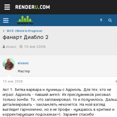
W.I.P. (Work In Progress)
фанарт Диабло 2
А
Д
elxaoc
10 янв 2008
в
а
т
т
о
а
р
с
elxaoc
т
о
Мастер
е
з
м
д
ы
а
10 янв 2008
н
Акт 1. Битва варвара и лучницы с Адриэль. Для тех, кто не
и
играл: Адриэль - павший ангел. Из прислужников рисовал
я
только зомби. То, что запланировал, то и получилось. Даль
детализировать - захламлять нехочется. На мой взгляд
выглядит гармонично, но я не профи - нуждаюсь в критике и
корректирующих подсказках=). Заранее спасибо