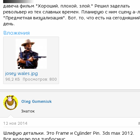
давеча фильм "Хороший, плохой, злой." Решил заделать
револьвер из тех славных времен. Планирую с ним сцену а-л
"Предметная визуализация". Вот, то, что есть на сегодняшни
день.
Вложения
josey wales.jpg
96,2 КБ
Просмотров: 800
Oleg Gumeniuk
Знаток
12 ноя 2014
Шлифую детальки. Это Frame и Сylinder Pin. 3ds max 2012.
Все моделю под турбосмус.