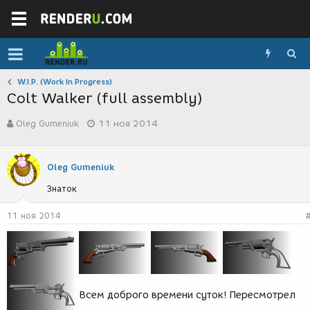
W.I.P. (Work In Progress)
Colt Walker (full assembly)
А
Д
Oleg Gumeniuk
11 ноя 2014
в
а
т
т
о
а
р
с
Oleg Gumeniuk
т
о
Знаток
е
з
м
д
ы
а
11 ноя 2014
н
и
я
Всем доброго времени суток! Пересмотрел