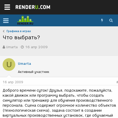
Графика в играх
Что выбрать?
А
Д
Umarta
16 апр 2009
в
а
т
т
о
а
U
р
с
Umarta
т
о
Активный участник
е
з
м
д
ы
а
16 апр 2009
н
Доброго времени суток! Друзья, подскажите, пожалуйста,
и
какой движок или программу выбрать, чтобы создать
я
симулятор или тренажер для обучения производственного
персонала. Сцена содержит огромное количество объектов
(технологическая схема), задача состоит в создании
виртуальных производственных установок, где обучаемый