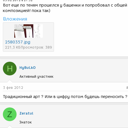
03.02.2012 в 21:52
Вот еще по теням прошелся у башенки и попробовал с общей
композицией! пока так)
Вложения
2580357.jpg
221,3 КБ
Просмотров: 389
H
HyBuLkO
Активный участник
3 фев 2012
Традиционный арт ? Или в цифру потом будешь переносить ?
Z
Zeratul
Знаток