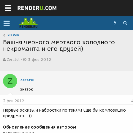
2D WIP
Башня черного мертвого холодного
некроманта и его друзей)
А
Д
Zeratul
3 фев 2012
в
а
т
т
о
а
р
с
Z
Zeratul
т
о
е
з
Знаток
м
д
ы
а
3 фев 2012
н
и
Первые эскизы и набростки по теням! Еще бы композицию
я
придумать..))
Обновление сообщения автором