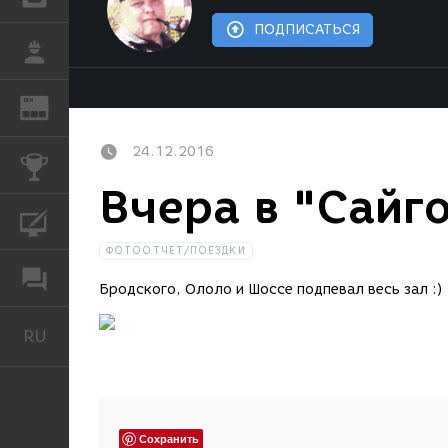
ПОДПИСАТЬСЯ
РАБОТА
REN
ЖУРНАЛ
24.12.2016
КОНКУРСЫ
Вчера в "Сайг
КУРСЫ
ФОТООТЧЕТ/ПОЕЗДКИ
ФОРУМ
Бродского, Ололо и Шоссе подпевал весь зал :)
RU
Русский
Сохранить