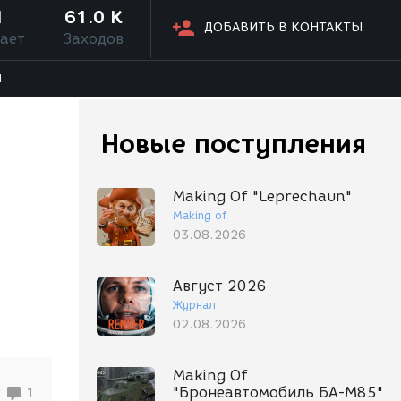
1
61.0 K
ДОБАВИТЬ В КОНТАКТЫ
ает
Заходов
Я
Новые поступления
Making Of "Leprechaun"
Making of
03.08.2026
Август 2026
Журнал
02.08.2026
Making Of
"Бронеавтомобиль БА-М85"
1