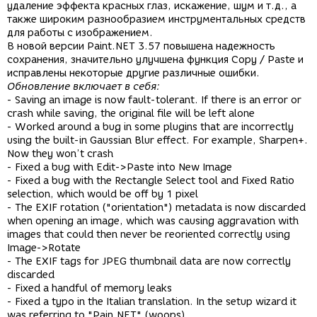
удаление эффекта красных глаз, искажение, шум и т.д., а
также широким разнообразием инструментальных средств
для работы с изображением.
В новой версии Paint.NET 3.57 повышена надежность
сохранения, значительно улучшена функция Copy / Paste и
исправлены некоторые другие различные ошибки.
Обновление включает в себя:
- Saving an image is now fault-tolerant. If there is an error or
crash while saving, the original file will be left alone
- Worked around a bug in some plugins that are incorrectly
using the built-in Gaussian Blur effect. For example, Sharpen+.
Now they won’t crash
- Fixed a bug with Edit->Paste into New Image
- Fixed a bug with the Rectangle Select tool and Fixed Ratio
selection, which would be off by 1 pixel
- The EXIF rotation ("orientation") metadata is now discarded
when opening an image, which was causing aggravation with
images that could then never be reoriented correctly using
Image->Rotate
- The EXIF tags for JPEG thumbnail data are now correctly
discarded
- Fixed a handful of memory leaks
- Fixed a typo in the Italian translation. In the setup wizard it
was referring to "Pain.NET" (woops)