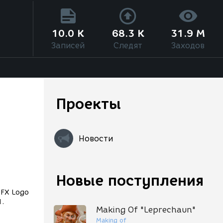
10.0 K
68.3 K
31.9 M
Записей
Следят
Заходов
Проекты
X
Новости
Новые поступления
1.
Making Of "Leprechaun"
Making of