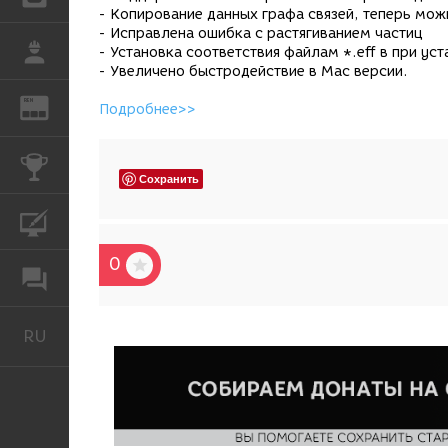
- Копирование данных графа связей, теперь мо
- Исправлена ошибка с растягиванием частиц
РАБОТА
- Установка соответствия файлам *.eff в при ус
- Увеличено быстродействие в Mac версии.
REN
ЖУРНАЛ
Подробнее>>
КОНКУРСЫ
Сохранить
КУРСЫ
0
ФОРУМ
RU
Русский