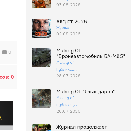
03.08.2026
Август 2026
Журнал
02.08.2026
Making Of
0
"Бронеавтомобиль БА-М85"
Making of
Публикации
28.07.2026
сов:
0
Making Of "Язык даров"
Making of
Публикации
20.07.2026
Журнал продолжает