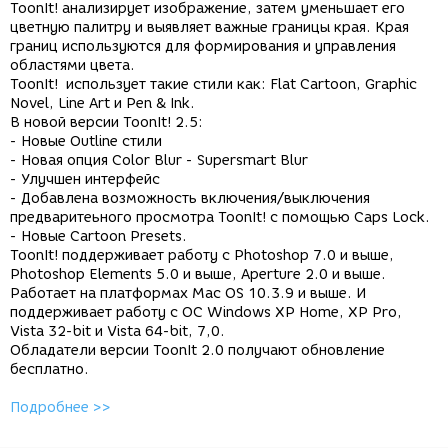
ToonIt! анализирует изображение, затем уменьшает его
цветную палитру и выявляет важные границы края. Края
границ используются для формирования и управления
областями цвета.
ToonIt! использует такие стили как: Flat Cartoon, Graphic
Novel, Line Art и Pen & Ink.
В новой версии ToonIt! 2.5:
- Новые Outline стили
- Новая опция Color Blur - Supersmart Blur
- Улучшен интерфейс
- Добавлена возможность включения/выключения
предваритеьного просмотра ToonIt! с помощью Caps Lock.
- Новые Cartoon Presets.
ToonIt! поддерживает работу с Photoshop 7.0 и выше,
Photoshop Elements 5.0 и выше, Aperture 2.0 и выше.
Работает на платформах Mac OS 10.3.9 и выше. И
поддерживает работу с ОС Windows XP Home, XP Pro,
Vista 32-bit и Vista 64-bit, 7,0.
Обладатели версии ToonIt 2.0 получают обновление
бесплатно.
Подробнее >>