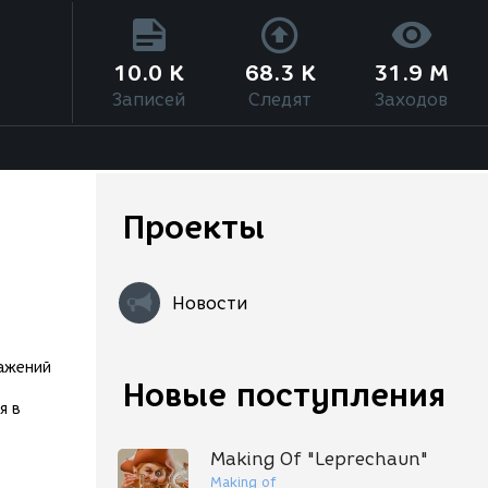
10.0 K
68.3 K
31.9 M
Записей
Следят
Заходов
Проекты
Новости
ражений
Новые поступления
я в
Making Of "Leprechaun"
Making of