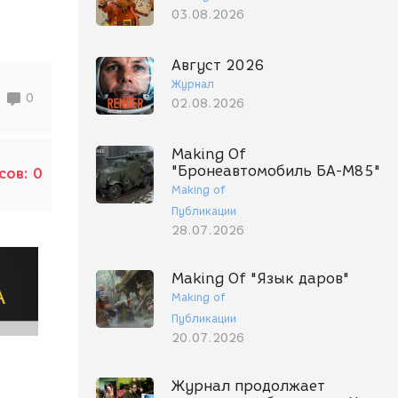
03.08.2026
Август 2026
Журнал
0
02.08.2026
Making Of
"Бронеавтомобиль БА-М85"
сов:
0
Making of
Публикации
28.07.2026
Making Of "Язык даров"
Making of
Публикации
20.07.2026
Журнал продолжает