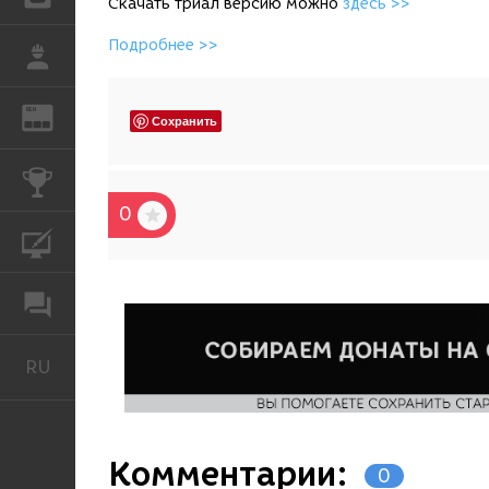
Скачать триал версию можно
здесь >>
Подробнее >>
РАБОТА
REN
ЖУРНАЛ
Сохранить
КОНКУРСЫ
0
КУРСЫ
ФОРУМ
RU
Русский
Комментарии:
0