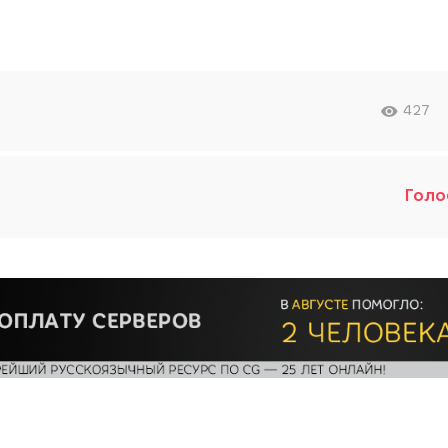
427
Голо