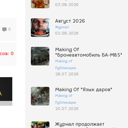
03.08.2026
Август 2026
Журнал
0
02.08.2026
Making Of
сов:
0
"Бронеавтомобиль БА-М85"
Making of
Публикации
28.07.2026
Making Of "Язык даров"
Making of
Публикации
20.07.2026
Журнал продолжает