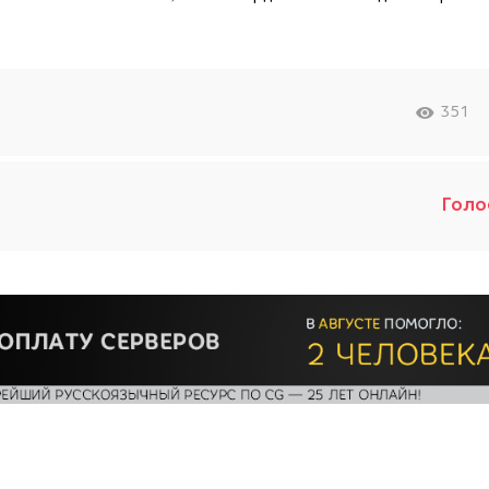
351
Голо