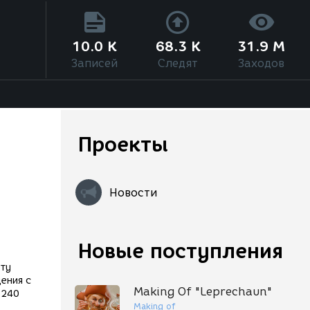
10.0 K
68.3 K
31.9 M
Записей
Следят
Заходов
Проекты
Новости
Новые поступления
рту
ения с
Making Of "Leprechaun"
 240
Making of