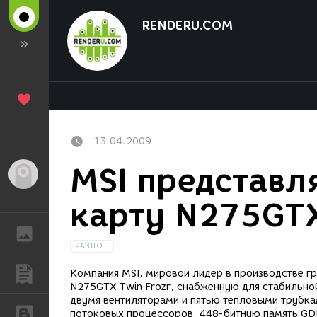
RENDERU.COM
13.04.2009
MSI представл
Гость
карту N275GTX
ГАЛЕРЕЯ
РАЗНОЕ
ПУБЛИКАЦИИ
Компания MSI, мировой лидер в производстве гр
N275GTX Twin Frozr, снабженную для стабильно
двумя вентиляторами и пятью тепловыми трубкам
БЛОГИ
потоковых процессоров, 448-битную память G