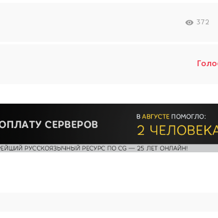
372
Голо