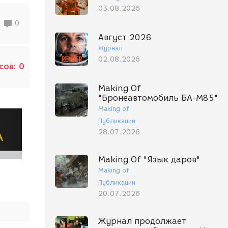
03.08.2026
0
Август 2026
Журнал
02.08.2026
сов:
0
Making Of
"Бронеавтомобиль БА-М85"
Making of
Публикации
28.07.2026
Making Of "Язык даров"
Making of
Публикации
20.07.2026
Журнал продолжает