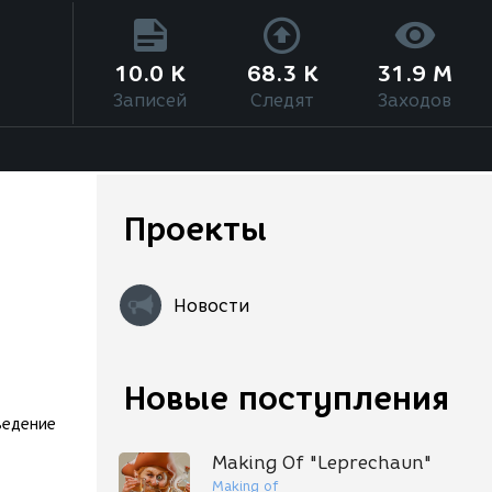
10.0 K
68.3 K
31.9 M
Записей
Следят
Заходов
Проекты
Новости
Новые поступления
ведение
Making Of "Leprechaun"
Making of