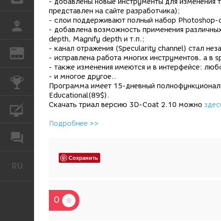
- добавлены новые инструменты для изменения 
представлен на сайте разработчика);
- слои поддерживают полный набор Photoshop-
РАБОТА
- добавлена возможность применения различных 
depth, Magnify depth и т.п.;
- канал отражения (Specularity channel) стал н
REN
ЖУРНАЛ
- исправлена работа многих инструментов, а в sp
- также изменения имеются и в интерфейсе: лю
- и многое другое..
КОНКУРСЫ
Программа имеет 15-дневный полнофункциональны
Educational(89$).
Скачать триал версию 3D-Coat 2.10 можно
здес
КУРСЫ
Подробнее >>
ФОРУМ
Сохранить
RU
Русский
0