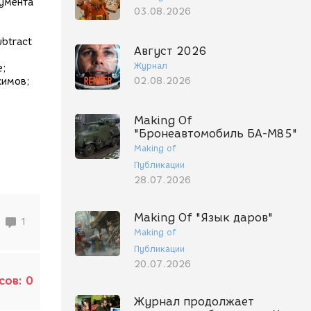
румента
03.08.2026
ubtract
Август 2026
Журнал
е;
02.08.2026
жимов;
Making Of
"Бронеавтомобиль БА-М85"
Making of
Публикации
28.07.2026
Making Of "Язык даров"
1
Making of
Публикации
20.07.2026
сов:
0
Журнал продолжает