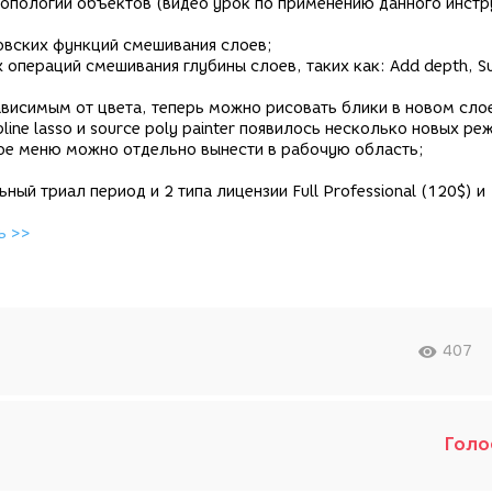
топологии объектов (видео урок по применению данного инст
овских функций смешивания слоев;
операций смешивания глубины слоев, таких как: Add depth, S
езависимым от цвета, теперь можно рисовать блики в новом сло
line lasso и source poly painter появилось несколько новых ре
бое меню можно отдельно вынести в рабочую область;
й триал период и 2 типа лицензии Full Professional (120$) и
ь >>
407
Голо