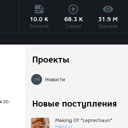
10.0 K
68.3 K
31.9 M
Записей
Следят
Заходов
Проекты
Новости
Новые поступления
я 3D-
Making Of "Leprechaun"
Making of