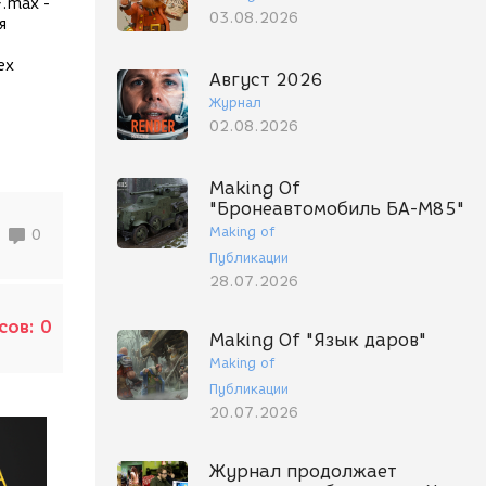
*.max -
03.08.2026
я
ех
Август 2026
Журнал
02.08.2026
Making Of
"Бронеавтомобиль БА-М85"
Making of
0
Публикации
28.07.2026
сов:
0
Making Of "Язык даров"
Making of
Публикации
20.07.2026
Журнал продолжает