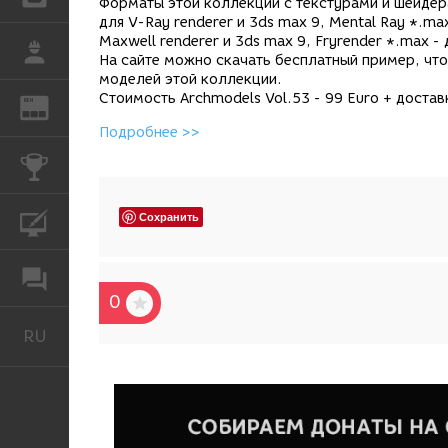
Форматы этой коллекции с текстурами и шейдерами
для V-Ray renderer и 3ds max 9, Mental Ray *.max
Maxwell renderer и 3ds max 9, Fryrender *.max - 
РАБОТА
На сайте можно скачать бесплатный пример, чт
моделей этой коллекции.
Стоимость Archmodels Vol.53 - 99 Euro + достав
REN
ЖУРНАЛ
Подробнее >>
КОНКУРСЫ
Сохранить
КУРСЫ
ФОРУМ
0
RU
Русский