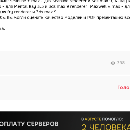
: Scanline *.max - для Scanline renderer и 3ds max 9, V-Ray 
 - для Mental Ray 3.5 и 3ds max 9 renderer, Maxwell *.max - дл
для fry renderer и 3ds max 9.
обы Вы могли оценить качество моделей и PDF презентацию вс
ка.
398
Голо