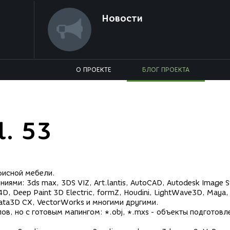
Новости
О ПРОЕКТЕ
БЛОГ ПРОЕКТА
l. 53
фисной мебели.
ми: 3ds max, 3DS VIZ, Art.lantis, AutoCAD, Autodesk Image S
4D, Deep Paint 3D Electric, formZ, Houdini, LightWave3D, Maya,
trata3D CX, VectorWorks и многими другими.
ов, но с готовым мапингом: *.obj, *.mxs - объекты подготовл