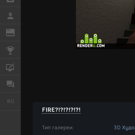
РАБОТА
REN
ЖУРНАЛ
КОНКУРСЫ
КУРСЫ
ФОРУМ
RU
Русский
FIRE?!?!?!?!?!
Тип галереи:
3D Худо