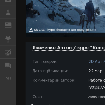
РАБОТА
REN
ЖУРНАЛ
КОНКУРСЫ
Якименко Антон / курс "Кон
КУРСЫ
Тип галереи:
2D Арт /
ФОРУМ
Дата публикации:
22 мар. 
RU
Русский
Комментарий автора:
Работа 
https://
Софт:
Adobe Pho