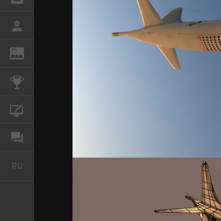
РАБОТА
REN
ЖУРНАЛ
КОНКУРСЫ
КУРСЫ
ФОРУМ
RU
Русский