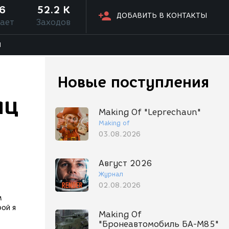
6
52.2 K
ДОБАВИТЬ В КОНТАКТЫ
ает
Заходов
Я
Новые поступления
иц
Making Of "Leprechaun"
Making of
03.08.2026
Август 2026
Журнал
02.08.2026
м
ой я
Making Of
"Бронеавтомобиль БА-М85"