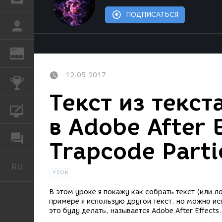
ПОДПИСАТЬСЯ
РАБОТА
REN
ЖУРНАЛ
12.05.2017
КОНКУРСЫ
Текст из текст
КУРСЫ
в Adobe After E
ФОРУМ
Trapcode Parti
RU
Русский
УРОК
В этом уроке я покажу как собрать текст (или ло
примере я использую другой текст, но можно и
это буду делать, называется Adobe After Effects