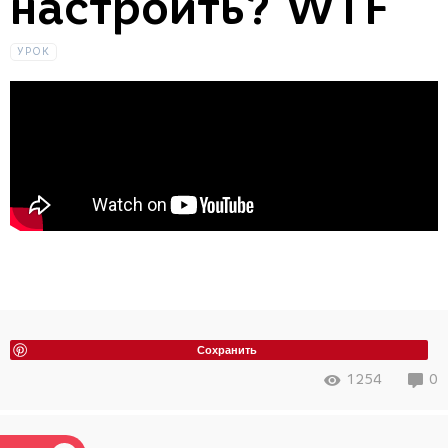
настроить? WTF
УРОК
Сохранить
1254
0