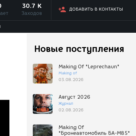
0
30.7 K
ДОБАВИТЬ В КОНТАКТЫ
ает
Заходов
Я
Новые поступления
Making Of "Leprechaun"
Making of
03.08.2026
Август 2026
Журнал
02.08.2026
Making Of
"Бронеавтомобиль БА-М85"