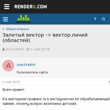
Общие вопросы
Залитый вектор -> вектор линий
(областей).
А
Д
alex254454
3 май 2018
в
а
т
т
о
а
A
р
с
alex254454
т
о
Пользователь сайта
е
з
м
д
ы
а
3 май 2018
н
Всем привет.
и
я
Я в векторной графике (и в инструментах её обрабатывающе
чайник, посему вопрос возможно детский.