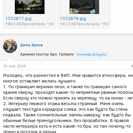
1532877.jpg
1532878.jpg
198,5 КБ
Просмотров: 190
192,5 КБ
Просмотров: 193
Дима Ярков
Администратор Арх. Галереи
Команда форума
30 ноя 2009
Молодец, что разместил в ВИП. Мне нравится атмосфера, но
многое оставляет желать лучшего.
1. По границам верхних окон, и также по границам самого
здания сверху, проходят какие-то неприятные рваные полосы
Если сверху это можно принять за черепицу, то на окнах - не
2. Интерьер первого этажа весьма странный. Меня очень
смущает текстура коридора слева: это как будто бы стена
подвала. Также сомнительные лампы наверху: как будто бы
обычные белые прямоугольники, без проработки. В правой
части интерьера хоть и есть какие-то бра, но там почему-то
темно и потолок в пятнах.