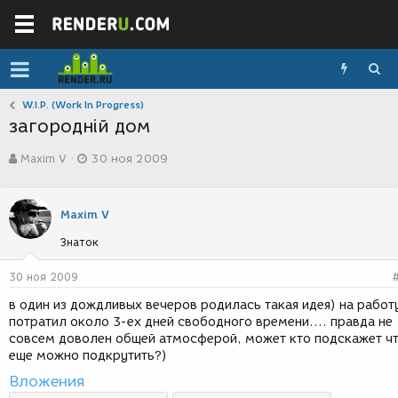
W.I.P. (Work In Progress)
загородній дом
А
Д
Maxim V
30 ноя 2009
в
а
т
т
о
а
р
с
Maxim V
т
о
Знаток
е
з
м
д
ы
а
30 ноя 2009
н
в один из дождливых вечеров родилась такая идея) на работ
и
потратил около 3-ех дней свободного времени.... правда не
я
совсем доволен общей атмосферой, может кто подскажет ч
еще можно подкрутить?)
Вложения